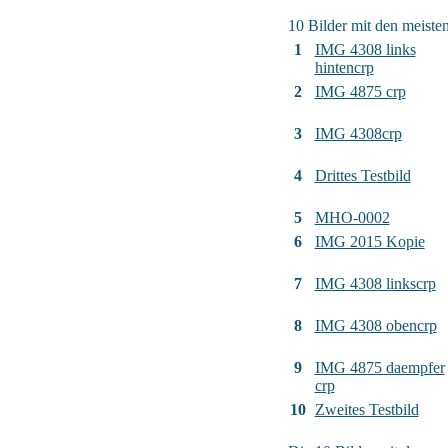
10 Bilder mit den meist
1
IMG 4308 links
hintencrp
2
IMG 4875 crp
3
IMG 4308crp
4
Drittes Testbild
5
MHO-0002
6
IMG 2015 Kopie
7
IMG 4308 linkscrp
8
IMG 4308 obencrp
9
IMG 4875 daempfer
crp
10
Zweites Testbild