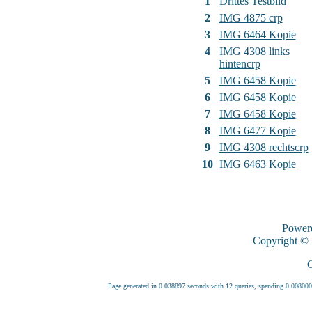
1
Drittes Testbild
2
IMG 4875 crp
3
IMG 6464 Kopie
4
IMG 4308 links
hintencrp
5
IMG 6458 Kopie
6
IMG 6458 Kopie
7
IMG 6458 Kopie
8
IMG 6477 Kopie
9
IMG 4308 rechtscrp
10
IMG 6463 Kopie
Power
Copyright ©
C
Page generated in 0.038897 seconds with 12 queries, spending 0.0080