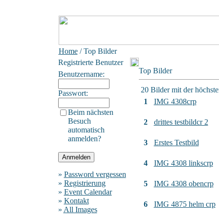
Home
/ Top Bilder
Registrierte Benutzer
Top Bilder
Benutzername:
20 Bilder mit der höchs
Passwort:
1
IMG 4308crp
Beim nächsten
Besuch
2
drittes testbildcr 2
automatisch
anmelden?
3
Erstes Testbild
4
IMG 4308 linkscrp
»
Password vergessen
»
Registrierung
5
IMG 4308 obencrp
»
Event Calendar
»
Kontakt
6
IMG 4875 helm crp
»
All Images