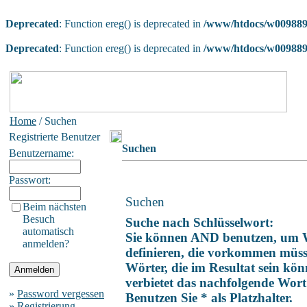
Deprecated
: Function ereg() is deprecated in
/www/htdocs/w009889a
Deprecated
: Function ereg() is deprecated in
/www/htdocs/w009889a
Home
/ Suchen
Registrierte Benutzer
Suchen
Benutzername:
Passwort:
Suchen
Beim nächsten
Besuch
Suche nach Schlüsselwort:
automatisch
Sie können AND benutzen, um 
anmelden?
definieren, die vorkommen müs
Wörter, die im Resultat sein k
verbietet das nachfolgende Wort
»
Password vergessen
Benutzen Sie * als Platzhalter.
»
Registrierung