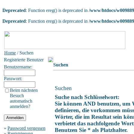
Deprecated
: Function ereg() is deprecated in
/www/htdocs/w009889a
Deprecated
: Function ereg() is deprecated in
/www/htdocs/w009889a
Home
/ Suchen
Registrierte Benutzer
Suchen
Benutzername:
Passwort:
Suchen
Beim nächsten
Besuch
Suche nach Schlüsselwort:
automatisch
Sie können AND benutzen, um 
anmelden?
definieren, die vorkommen müs
Wörter, die im Resultat sein k
verbietet das nachfolgende Wort
»
Password vergessen
Benutzen Sie * als Platzhalter.
»
Registrierung