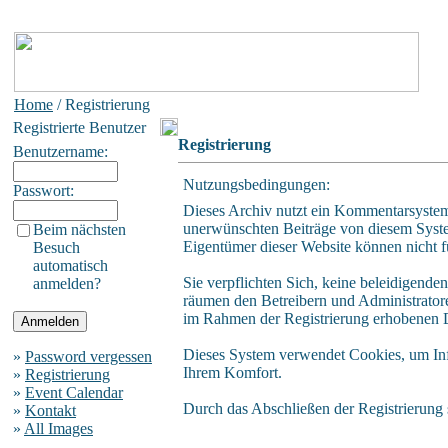
Home
/ Registrierung
Registrierte Benutzer
Registrierung
Benutzername:
Nutzungsbedingungen:
Passwort:
Dieses Archiv nutzt ein Kommentarsystem
unerwünschten Beiträge von diesem System 
Beim nächsten
Eigentümer dieser Website können nicht f
Besuch
automatisch
Sie verpflichten Sich, keine beleidigende
anmelden?
räumen den Betreibern und Administratore
im Rahmen der Registrierung erhobenen D
Dieses System verwendet Cookies, um Info
»
Password vergessen
Ihrem Komfort.
»
Registrierung
»
Event Calendar
Durch das Abschließen der Registrierung
»
Kontakt
»
All Images