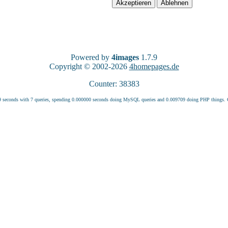
Powered by
4images
1.7.9
Copyright © 2002-2026
4homepages.de
Counter: 38383
9 seconds with 7 queries, spending 0.000000 seconds doing MySQL queries and 0.009709 doing PHP things.