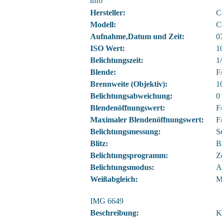
Info
Hersteller:
C
Modell:
C
Aufnahme,Datum und Zeit:
0
ISO Wert:
1
Belichtungszeit:
1/
Blende:
F
Brennweite (Objektiv):
1
Belichtungsabweichung:
0
Blendenöffnungswert:
F
Maximaler Blendenöffnungswert:
F
Belichtungsmessung:
S
Blitz:
B
Belichtungsprogramm:
Z
Belichtungsmodus:
A
Weißabgleich:
M
IMG 6649
Beschreibung:
K