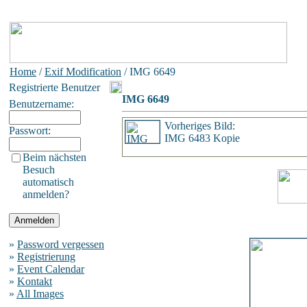
Home
/
Exif Modification
/ IMG 6649
Registrierte Benutzer
IMG 6649
Benutzername:
Vorheriges Bild:
Passwort:
IMG 6483 Kopie
Beim nächsten
Besuch
automatisch
anmelden?
»
Password vergessen
»
Registrierung
»
Event Calendar
»
Kontakt
»
All Images