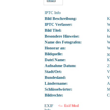
IPTC Info
Bild Beschreibung:
K
IPTC Verfasser:
W
Bild Titel:
K
Besondere Hinweise:
k
Name des Fotografen:
W
Honorar an:
W
Bildquelle:
w
Datei Name:
K
Aufnahme Datum:
2
Stadt/Ort:
V
Bundesland:
V
Ländername:
A
Schlüsselwörter:
M
Bildrechte:
C
EXIF
<-- Exif Mod