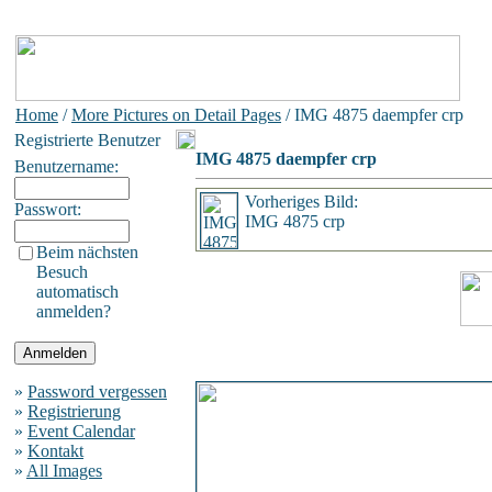
Home
/
More Pictures on Detail Pages
/ IMG 4875 daempfer crp
Registrierte Benutzer
IMG 4875 daempfer crp
Benutzername:
Vorheriges Bild:
Passwort:
IMG 4875 crp
Beim nächsten
Besuch
automatisch
anmelden?
»
Password vergessen
»
Registrierung
»
Event Calendar
»
Kontakt
»
All Images