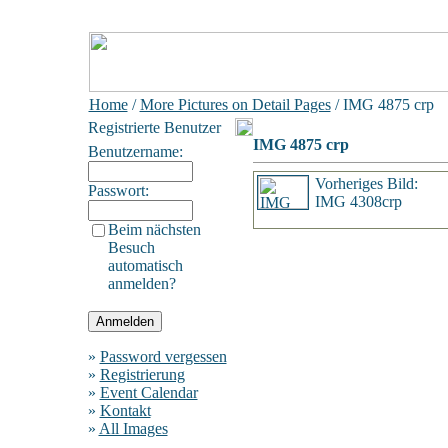
Home
/
More Pictures on Detail Pages
/ IMG 4875 crp
Registrierte Benutzer
IMG 4875 crp
Benutzername:
Vorheriges Bild:
Passwort:
IMG 4308crp
Beim nächsten
Besuch
automatisch
anmelden?
»
Password vergessen
»
Registrierung
»
Event Calendar
»
Kontakt
»
All Images