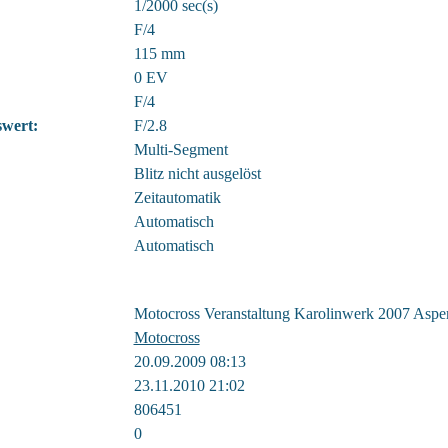
1/2000 sec(s)
F/4
115 mm
0 EV
F/4
wert:
F/2.8
Multi-Segment
Blitz nicht ausgelöst
Zeitautomatik
Automatisch
Automatisch
Motocross Veranstaltung Karolinwerk 2007 Asp
Motocross
20.09.2009 08:13
23.11.2010 21:02
806451
0