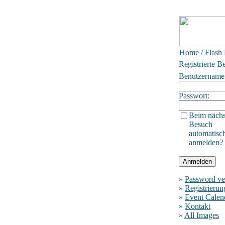
Home
/
Flash
Registrierte B
Benutzername
Passwort:
Beim nächs
Besuch
automatisc
anmelden?
»
Password ve
»
Registrierun
»
Event Calen
»
Kontakt
»
All Images