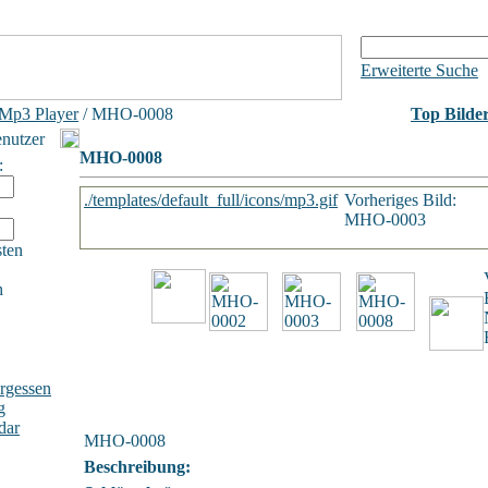
Erweiterte Suche
 Mp3 Player
/ MHO-0008
Top Bilde
enutzer
MHO-0008
:
./templates/default_full/icons/mp3.gif
Vorheriges Bild:
MHO-0003
ten
h
rgessen
g
dar
MHO-0008
Beschreibung: